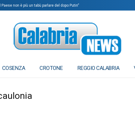
l Paese non è più un tabù parlare del dopo Putin”
COSENZA
CROTONE
REGGIO CALABRIA
caulonia