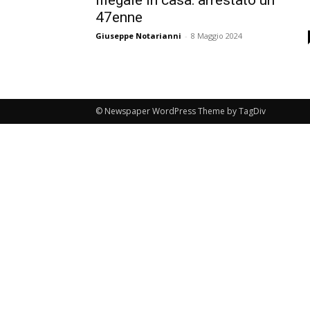
47enne
Giuseppe Notarianni
-
8 Maggio 2024
© Newspaper WordPress Theme by TagDiv