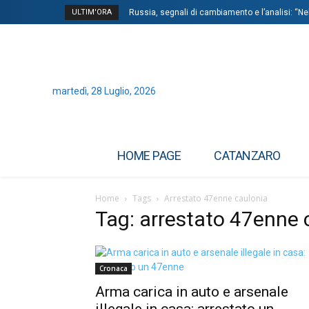
ULTIM'ORA
Russia, segnali di cambiamento e l’analisi: “Ne
martedì, 28 Luglio, 2026
HOME PAGE
CATANZARO
Home
Tags
Arrestato 47enne caulonia
Tag: arrestato 47enne 
Cronaca
Arma carica in auto e arsenale
illegale in casa: arrestato un