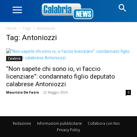
Home
Tags
Antoniozzi
Tag: Antoniozzi
Calabria
“Non sapete chi sono io, vi faccio
licenziare”: condannato figlio deputato
calabrese Antoniozzi
Maurizio De Fazio
-
22 Maggio 2024
0
Redazione
Informazioni pubblicitarie
Collabora con Noi
Privacy Policy