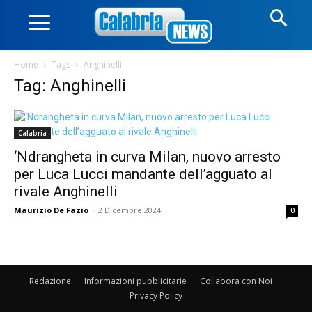
Home
Tags
Anghinelli
Tag: Anghinelli
Calabria
‘Ndrangheta in curva Milan, nuovo arresto
per Luca Lucci mandante dell’agguato al
rivale Anghinelli
Maurizio De Fazio
-
2 Dicembre 2024
0
Redazione
Informazioni pubblicitarie
Collabora con Noi
Privacy Policy