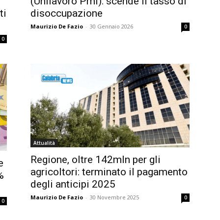
(Unilavoro Pmi): scende il tasso di
ti
disoccupazione
Maurizio De Fazio
-
30 Gennaio 2026
0
0
Attualità
Regione, oltre 142mln per gli
e
agricoltori: terminato il pagamento
%
degli anticipi 2025
Maurizio De Fazio
-
30 Novembre 2025
0
0