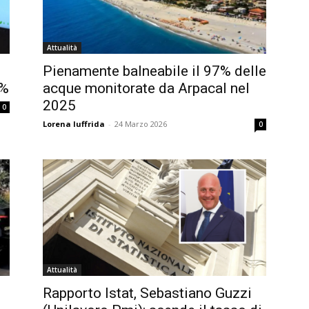
Attualità
Pienamente balneabile il 97% delle
1%
acque monitorate da Arpacal nel
2025
0
Lorena Iuffrida
-
24 Marzo 2026
0
Attualità
Rapporto Istat, Sebastiano Guzzi