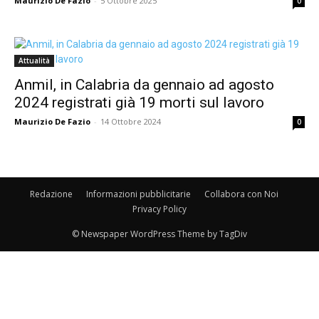
Maurizio De Fazio
-
5 Ottobre 2025
0
Attualità
Anmil, in Calabria da gennaio ad agosto
2024 registrati già 19 morti sul lavoro
Maurizio De Fazio
-
14 Ottobre 2024
0
Redazione
Informazioni pubblicitarie
Collabora con Noi
Privacy Policy
© Newspaper WordPress Theme by TagDiv