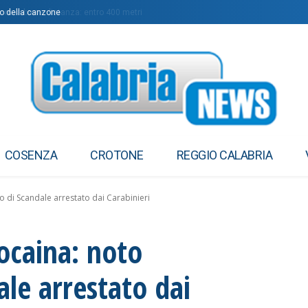
della canzone
ne a breve distanza: entro 400 metri
COSENZA
CROTONE
REGGIO CALABRIA
o di Scandale arrestato dai Carabinieri
cocaina: noto
ale arrestato dai