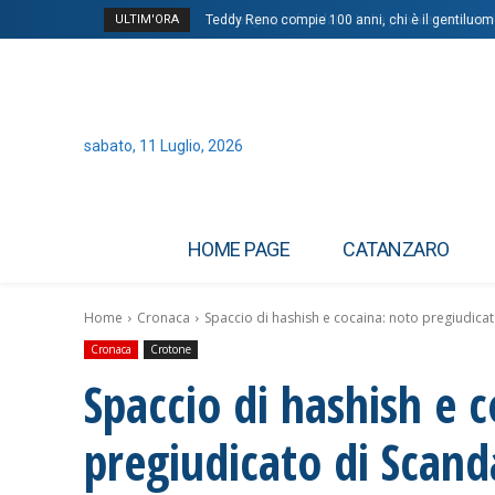
ULTIM'ORA
Teddy Reno compie 100 anni, chi è il gentiluomo 
Dengue, in focolai in Italia prevale trasmissio
sabato, 11 Luglio, 2026
HOME PAGE
CATANZARO
Home
Cronaca
Spaccio di hashish e cocaina: noto pregiudicat
Cronaca
Crotone
Spaccio di hashish e 
pregiudicato di Scand