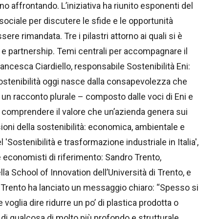
no affrontando. L’iniziativa ha riunito esponenti del
ociale per discutere le sfide e le opportunità
re rimandata. Tre i pilastri attorno ai quali si è
 e partnership. Temi centrali per accompagnare il
ncesca Ciardiello, responsabile Sostenibilità Eni:
sostenibilità oggi nasce dalla consapevolezza che
 un racconto plurale – composto dalle voci di Eni e
 comprendere il valore che un’azienda genera sui
sioni della sostenibilità: economica, ambientale e
'Sostenibilità e trasformazione industriale in Italia',
e economisti di riferimento: Sandro Trento,
la School of Innovation dell’Università di Trento, e
. Trento ha lanciato un messaggio chiaro: “Spesso si
voglia dire ridurre un po’ di plastica prodotta o
 di qualcosa di molto più profondo e strutturale.