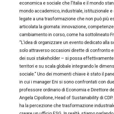
economica e sociale che l’Italia e il mondo stan
mondo accademico, industriale, istituzionale e s
legate a una trasformazione che non può più esse
articolata la giornata: innovazione, competenze
cambiamento in corso, come ha sottolineato Fra
“L’idea di organizzare un evento dedicato alla 
solo attraverso occasioni dirette di confronto e
dei suoi stakeholder – si possa effettivamente
territori e su scala globale integrando le dimen
sociale.” Uno dei momenti chiave è stato il panel 
in cui i manager Eni si sono confrontati con du
professore ordinario di Economia e Direttore del
Angela Cipollone, Head of Sustainability di CDP
ha la percezione che trasformazione industriale 
creare un ufficio ESG. In realtà, stiamo parlando