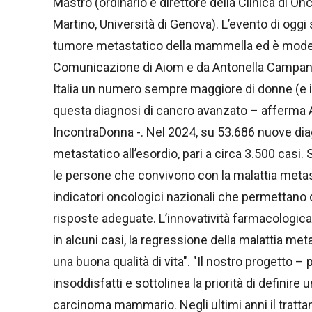
Mastro (ordinario e direttore della Clinica di O
Martino, Università di Genova). L’evento di oggi
tumore metastatico della mammella ed è moderat
Comunicazione di Aiom e da Antonella Campana
Italia un numero sempre maggiore di donne (e 
questa diagnosi di cancro avanzato – afferma A
IncontraDonna -. Nel 2024, su 53.686 nuove dia
metastatico all’esordio, pari a circa 3.500 cas
le persone che convivono con la malattia metasta
indicatori oncologici nazionali che permettano d
risposte adeguate. L’innovatività farmacologic
in alcuni casi, la regressione della malattia me
una buona qualità di vita". "Il nostro progetto 
insoddisfatti e sottolinea la priorità di definire
carcinoma mammario. Negli ultimi anni il tratt