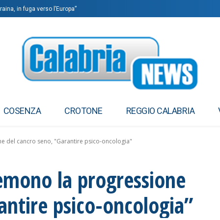
aina, in fuga verso l’Europa”
COSENZA
CROTONE
REGGIO CALABRIA
ne del cancro seno, "Garantire psico-oncologia"
temono la progressione
antire psico-oncologia”