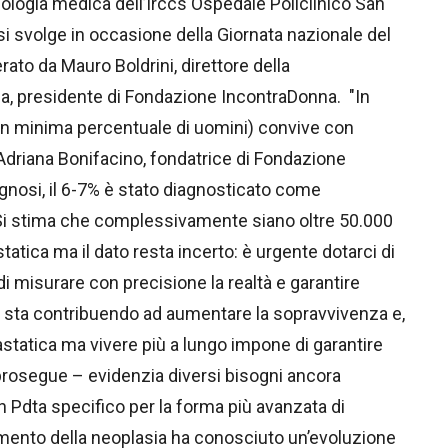
ncologia medica dell’Irccs Ospedale Policlinico San
 si svolge in occasione della Giornata nazionale del
o da Mauro Boldrini, direttore della
, presidente di Fondazione IncontraDonna. "In
in minima percentuale di uomini) convive con
driana Bonifacino, fondatrice di Fondazione
gnosi, il 6-7% è stato diagnosticato come
i. Si stima che complessivamente siano oltre 50.000
tica ma il dato resta incerto: è urgente dotarci di
i misurare con precisione la realtà e garantire
a sta contribuendo ad aumentare la sopravvivenza e,
tastatica ma vivere più a lungo impone di garantire
– prosegue – evidenzia diversi bisogni ancora
 un Pdta specifico per la forma più avanzata di
amento della neoplasia ha conosciuto un’evoluzione