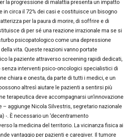
per la progressione di malattia presenta un impatto
te in circa il 72% dei casi e costituisce un bisogno
tterizza per la paura di morire, di soffrire e di
tituisce di per sé una reazione irrazionale ma se si
isturbo psicopatologico come una depressione
à della vita. Queste reazioni vanno portate
ico la paziente attraverso screening rapidi dedicati,
enza interventi psico-oncologici specialistici di
chiara e onesta, da parte di tutti i medici, e un
possono altresì aiutare le pazienti a sentirsi più
one terapeutica deve accompagnarsi un’innovazione
e – aggiunge Nicola Silvestris, segretario nazionale
a) -. È necessario un 'decentramento
rso la medicina del territorio. La vicinanza fisica ai
nde vantaggio per pazienti e caregiver. Il tumore