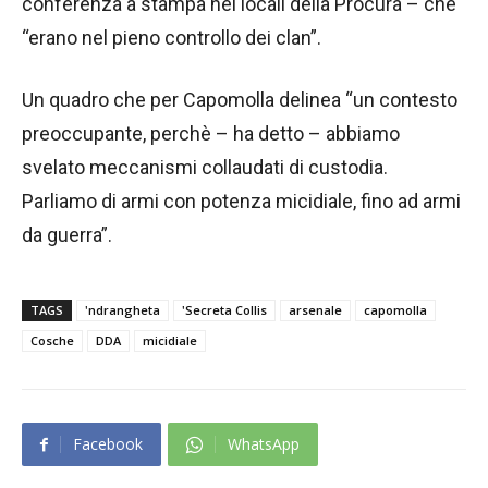
conferenza a stampa nei locali della Procura – che
“erano nel pieno controllo dei clan”.
Un quadro che per Capomolla delinea “un contesto
preoccupante, perchè – ha detto – abbiamo
svelato meccanismi collaudati di custodia.
Parliamo di armi con potenza micidiale, fino ad armi
da guerra”.
TAGS
'ndrangheta
'Secreta Collis
arsenale
capomolla
Cosche
DDA
micidiale
Facebook
WhatsApp