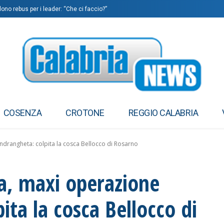
dono rebus per i leader: “Che ci faccio?”
più a rischio, rafforzare sanità nelle carceri”
COSENZA
CROTONE
REGGIO CALABRIA
ndrangheta: colpita la cosca Bellocco di Rosarno
a, maxi operazione
ita la cosca Bellocco di