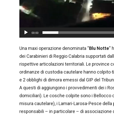
y
e
r
00:00
Una maxi operazione denominata “
Blu Notte
“ 
dei Carabinieri di Reggio Calabria supportati dal
rispettive articolazioni territoriali. Le province 
ordinanze di custodia cautelare hanno colpito 65 
e 2 obblighi di dimora emessi dal GIP del Tribun
A questi di aggiungono i provvedimenti dei i Ros
domiciliari). Le cosche colpite sono i Bellocco di
misura cautelare), i Lamari-Larosa-Pesce della p
responsabili – in particolare – di associazione