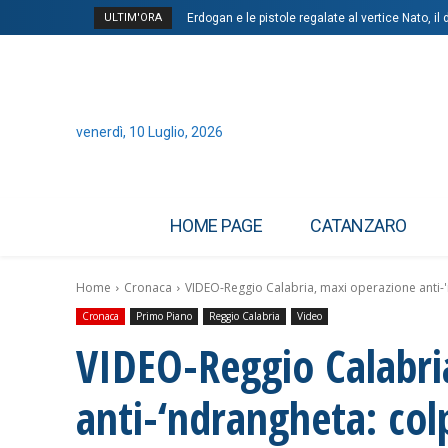
ULTIM'ORA
Erdogan e le pistole regalate al vertice Nato, il 
Caldo, Magi (Sumai): “Detenuti tra categorie 
venerdì, 10 Luglio, 2026
HOME PAGE
CATANZARO
Home
Cronaca
VIDEO-Reggio Calabria, maxi operazione anti-'
Cronaca
Primo Piano
Reggio Calabria
Video
VIDEO-Reggio Calabri
anti-‘ndrangheta: colp