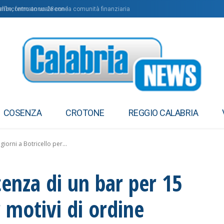
’incontro annuale con la comunità finanziaria
mbe, fermato un 28enne
COSENZA
CROTONE
REGGIO CALABRIA
orni a Botricello per...
enza di un bar per 15
r motivi di ordine