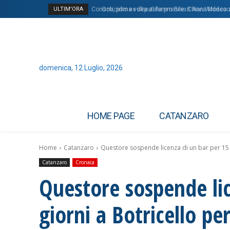
ULTIM'ORA
Consob, prima volta al femminile: Chiara Mosca all
Omicidio ex deputata pro Brexit Ann Widdeco
domenica, 12 Luglio, 2026
HOME PAGE
CATANZARO
Home
Catanzaro
Questore sospende licenza di un bar per 15 gi
Catanzaro
Cronaca
Questore sospende lic
giorni a Botricello pe