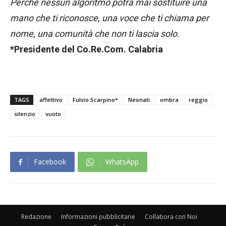
Perché nessun algoritmo potrà mai sostituire una
mano che ti riconosce, una voce che ti chiama per
nome, una comunità che non ti lascia solo.
*Presidente del Co.Re.Com. Calabria
TAGS
affettivo
Fulvio Scarpino*
Neonati
ombra
reggio
silenzio
vuoto
Facebook
WhatsApp
Redazione
Informazioni pubblicitarie
Collabora con Noi