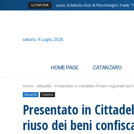
ULTIM'ORA
Lazio, la battuta choc di Pino Insegno. Il web: 
sabato, 4 Luglio, 2026
HOME PAGE
CATANZARO
Home
Attualità
Presentato in Cittadella il Piano regionale sul r
Attualità
Calabria
Presentato in Cittadel
riuso dei beni confisc