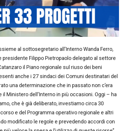
ssieme al sottosegretario all’Interno Wanda Ferro,
ce presidente Filippo Pietropaolo delegato al settore
 Catanzaro il Piano regionale sul riuso dei beni
Presenti anche i 27 sindaci dei Comuni destinatari del
trato una determinazione che in passato non c’era
e il Ministero dell’Interno in più occasioni. Oggi – ha
mo, che è già deliberato, investiamo circa 30
 corso e del Programma operativo regionale e altri
endo modificato le regole e prevedendo accordi con
 più veloce la spesa e l’utilizzo di queste risorse”.