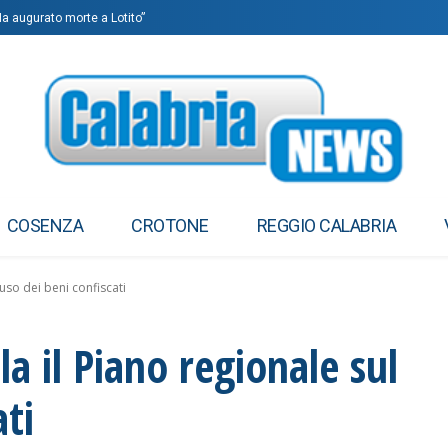
“Ha augurato morte a Lotito”
COSENZA
CROTONE
REGGIO CALABRIA
iuso dei beni confiscati
la il Piano regionale sul
ati