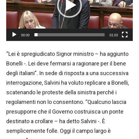
e
o
P
l
00:00
01:03
a
y
“Lei è spregiudicato Signor ministro – ha aggiunto
e
Bonelli -. Lei deve fermarsi a ragionare per il bene
r
degli italiani”. In sede di risposta a una successiva
interrogazione, Salvini ha voluto replicare a Bonelli,
scatenando le proteste della sinistra perché i
regolamenti non lo consentono. “Qualcuno lascia
presupporre che il Governo costruisca un ponte
destinato a crollare – ha detto Salvini -. È
semplicemente folle. Oggi il campo largo è