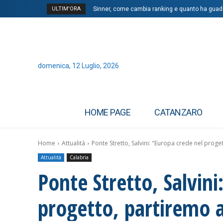
ULTIM'ORA
Sinner, come cambia ranking e quanto ha guad
domenica, 12 Luglio, 2026
HOME PAGE
CATANZARO
Home
Attualità
Ponte Stretto, Salvini: "Europa crede nel proge
Attualità
Calabria
Ponte Stretto, Salvini
progetto, partiremo 