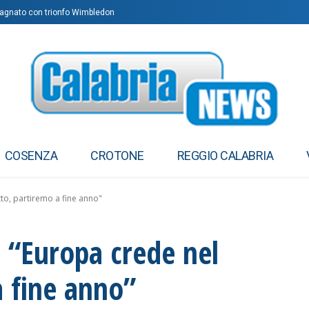
agnato con trionfo Wimbledon
COSENZA
CROTONE
REGGIO CALABRIA
tto, partiremo a fine anno"
: “Europa crede nel
a fine anno”