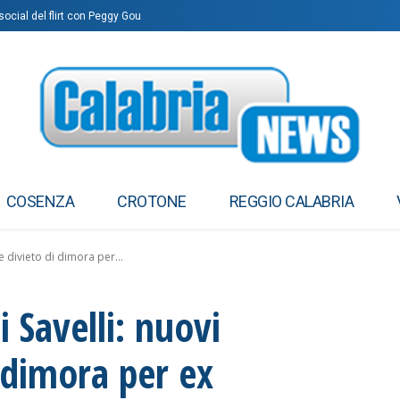
social del flirt con Peggy Gou
COSENZA
CROTONE
REGGIO CALABRIA
e divieto di dimora per...
 Savelli: nuovi
i dimora per ex