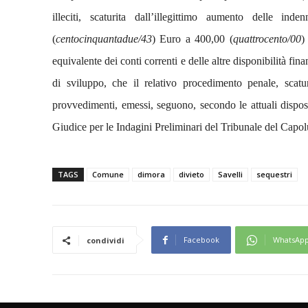
illeciti, scaturita dall’illegittimo aumento delle in
(
centocinquantadue/43
) Euro a 400,00 (
quattrocento/00
)
equivalente dei conti correnti e delle altre disponibilità fina
di sviluppo, che il relativo procedimento penale, scatur
provvedimenti, emessi, seguono, secondo le attuali disposiz
Giudice per le Indagini Preliminari del Tribunale del Capol
TAGS
Comune
dimora
divieto
Savelli
sequestri
Facebook
WhatsAp
condividi