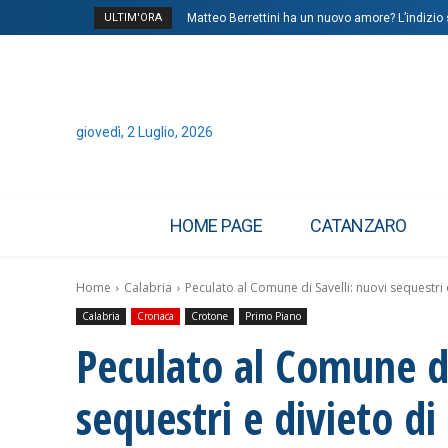
ULTIM'ORA
Matteo Berrettini ha un nuovo amore? L’indizio 
giovedì, 2 Luglio, 2026
HOME PAGE
CATANZARO
Home
Calabria
Peculato al Comune di Savelli: nuovi sequestri 
Calabria
Cronaca
Crotone
Primo Piano
Peculato al Comune di
sequestri e divieto d