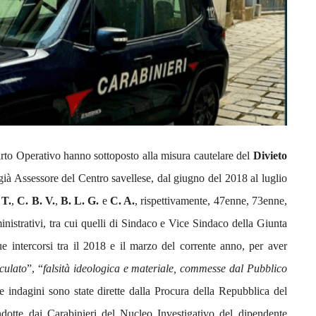
rto Operativo hanno sottoposto alla misura cautelare del
Divieto
già Assessore del Centro savellese, dal giugno del 2018 al luglio
 T.
,
C. B. V.
,
B. L. G.
e
C. A.
, rispettivamente, 47enne, 73enne,
inistrativi, tra cui quelli di Sindaco e Vice Sindaco della Giunta
 intercorsi tra il 2018 e il marzo del corrente anno, per aver
culato
”, “
falsità ideologica e materiale, commesse dal Pubblico
e indagini sono state dirette dalla Procura della Repubblica del
dotte dai Carabinieri del Nucleo Investigativo del dipendente