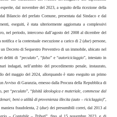
 esperite, dal
novembre del 2023, a seguito della ricezione della
 dal Bilancio del prefato Comune, presentata dal Sindaco e dal
enti, eseguiti, è stata ulteriormente aggiornata a complessivi
ro, nel periodo, intercorso dall’agosto del 2008 al dicembre del
a notifica e la contestuale esecuzione a carico di 2 (
due
) persone,
di un Decreto di Sequestro Preventivo di un immobile, ubicato nel
i delitti di
“peculato”
, “
falso
” e “
autoriciclaggio
”, intestato in
nari indagati, nell’ambito del procedimento penale, instaurato,
quello del maggio del 2024, allorquando è stato eseguito un primo
i un Avviso di Garanzia, emesso dalla Procura della Repubblica di
o, per “
peculato
”, “
falsità ideologica e materiale, commesse dal
enari, beni o utilità di provenienza illecita (auto – riciclaggio)
”,
 maniera fraudolenta, 2 (
due
) dei presumibili correi, dal 2013 al
ario – Contabile – Tributi
”, fino al 15 novembre 2023, e di