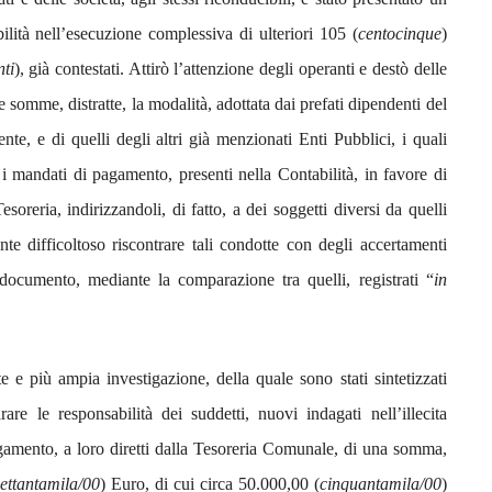
ilità nell’esecuzione complessiva di ulteriori 105 (
centocinque
)
nti
), già contestati.
Attirò l’attenzione degli operanti e destò delle
te somme, distratte, la modalità, adottata dai prefati dipendenti del
te, e di quelli degli altri già menzionati Enti Pubblici, i quali
 i mandati di pagamento, presenti nella Contabilità, in favore di
esoreria, indirizzandoli, di fatto, a dei soggetti diversi da quelli
te difficoltoso riscontrare tali condotte con degli accertamenti
ocumento, mediante la comparazione tra quelli, registrati “
in
e e più ampia investigazione, della quale sono stati sintetizzati
rare le responsabilità dei suddetti, nuovi indagati nell’illecita
gamento, a loro diretti dalla Tesoreria Comunale, di una somma,
settantamila/00
) Euro, di cui circa 50.000,00 (
cinquantamila/00
)