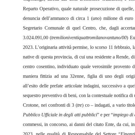
Reparto Operativo, quale naturale prosecuzione di quelle,
denuncia dell’ammanco di circa 1 (
uno
) milione di euro
Segretario Comunale di quel Centro, che, dagli accertam
3.024.091,00 (
tremilioniventiquattromilanovantuno/00
) Eu
2023.
L’originaria attività permise, lo scorso 11 febbraio, l
native di questa provincia, di cui una residente a Rende, 
centro cosentino, individuato quale verosimile provento de
maniera fittizia ad una 32enne, figlia di uno degli origi
all’esito delle prefate articolate indagini, successivo a 
sequestro preventivo di beni, con la contestuale notifica d
Crotone, nei confronti di 3 (
tre
) co – indagati, a vario titol
Pubblico Ufficiale in degli atti pubblici
” e per “
impiego di d
commessi, in concorso, ai danni del citato Ente, da cui, in
2023, nelle qualità di Responsabile del Settore “
Finanzi