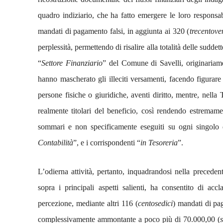
quadro indiziario, che ha fatto emergere le loro responsab
mandati di pagamento falsi, in aggiunta ai 320 (
trecentove
perplessità, permettendo di risalire alla totalità delle suddet
“
Settore Finanziario
” del Comune di Savelli, originariamen
hanno mascherato gli illeciti versamenti, facendo figurare
persone fisiche o giuridiche, aventi diritto, mentre, nella T
realmente titolari del beneficio, così rendendo estremamen
sommari e non specificamente eseguiti su ogni singolo d
Contabilità
”, e i corrispondenti “
in Tesoreria
”.
L’odierna attività, pertanto, inquadrandosi nella precedent
sopra i principali aspetti salienti, ha consentito di accla
percezione, mediante altri 116 (
centosedici
) mandati di pa
complessivamente ammontante a poco più di 70.000,00 (