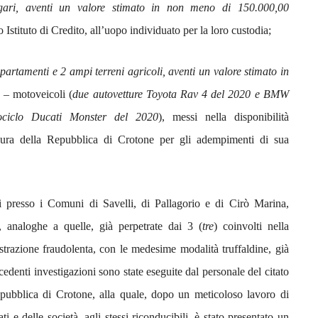
lgari, aventi un valore stimato in non meno di 150.000,00
o Istituto di Credito, all’uopo individuato per la loro custodia;
partamenti e 2 ampi terreni agricoli, aventi un valore stimato in
o – motoveicoli (
due autovetture Toyota Rav 4 del 2020 e BMW
ciclo Ducati Monster del 2020
), messi nella disponibilità
ocura della Repubblica di Crotone per gli adempimenti di sua
nti presso i Comuni di Savelli, di Pallagorio e di Cirò Marina,
e, analoghe a quelle, già perpetrate dai 3 (
tre
) coinvolti nella
strazione fraudolenta, con le medesime modalità truffaldine, già
cedenti investigazioni sono state eseguite dal personale del citato
epubblica di Crotone, alla quale, dopo un meticoloso lavoro di
i e delle società, agli stessi riconducibili, è stato presentato un