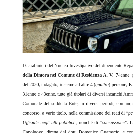
I Carabinieri del Nucleo Investigativo del dipendente Repa
della Dimora nel Comune di Residenza
A. V.
, 74enne, 
del 2020, indagato, insieme ad altre 4 (
quattro
) persone,
F.
31enne e 43enne, tutte già titolari di diversi incarichi Amm
Comunale del suddetto Ente, in diversi periodi, comunque
concorso, a vario titolo, nella commissione dei reati di “
pe
Ufficiale negli atti pubblici
”, nonché di “
concussione
”.
L
Capoluogo, diretta dal dott. Domenico Guarascio, e con