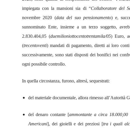
impiegata con la mansioni sia di “
Collaboratore del Se
novembre 2020 (
data del suo pensionamento
) e, succ
sunnominato Ente, insieme a un terzo soggetto, avreb
2.830.404,05 (
duemilioniottocentotrentamila/05
) Euro, a
(
trecentoventi
) mandati di pagamento, diretti ai loro conti
successivamente, sono stati disposti dei bonifici nei confr
ogni possibile controllo.
In quella circostanza, furono, altresì, sequestrati:
del materiale documentale, allora rimesso all’Autorità 
del denaro contante [
ammontante a circa 18.000,00 (
Americani
], dei gioielli e dei preziosi [
tra i quali a