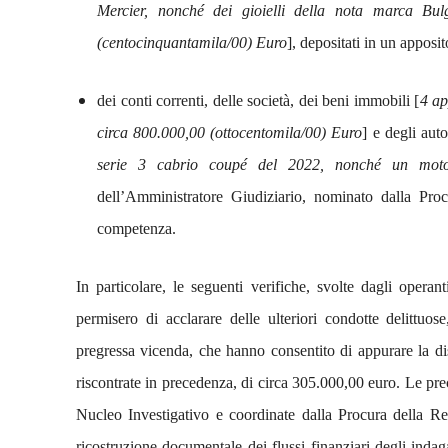
Mercier, nonché dei gioielli della nota marca Bu
(centocinquantamila/00) Euro
], depositati in un apposit
dei conti correnti, delle società, dei beni immobili [
4 ap
circa 800.000,00 (ottocentomila/00) Euro
] e degli aut
serie 3 cabrio coupé del 2022, nonché un moto
dell’Amministratore Giudiziario, nominato dalla Pr
competenza.
In particolare, le seguenti verifiche, svolte dagli opera
permisero di acclarare delle ulteriori condotte delittuos
pregressa vicenda, che hanno consentito di appurare la di
riscontrate in precedenza, di circa 305.000,00 euro.
Le pre
Nucleo Investigativo e coordinate dalla Procura della R
ricostruzione documentale dei flussi finanziari degli indagat