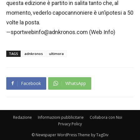
questa edizione è partito in salita tanto che, al
momento, vederlo capocannoniere è un’ipotesi a 50
volte la posta.
—sportwebinfo@adnkronos.com (Web Info)
TAGS
adnkronos
ultimora
Facebook
WhatsApp
Redazione
Informazioni pubblicitarie
Collabora con Noi
Privacy Policy
© Newspaper WordPress Theme by TagDiv