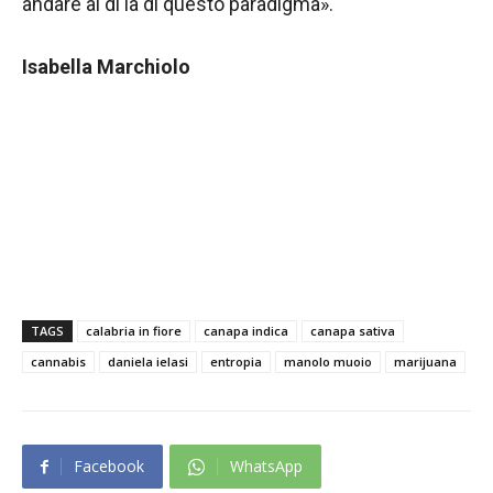
andare al di là di questo paradigma».
Isabella Marchiolo
TAGS
calabria in fiore
canapa indica
canapa sativa
cannabis
daniela ielasi
entropia
manolo muoio
marijuana
Facebook
WhatsApp