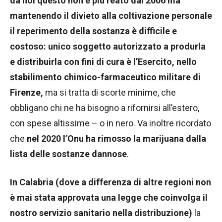
da noi questo non è più reato dal 2006 ma
mantenendo il divieto alla coltivazione personale
il reperimento della sostanza è difficile e
costoso: unico soggetto autorizzato a produrla
e distribuirla con fini di cura è l’Esercito, nello
stabilimento chimico-farmaceutico militare di
Firenze,
ma si tratta di scorte minime, che
obbligano chi ne ha bisogno a rifornirsi all’estero,
con spese altissime – o in nero. Va inoltre ricordato
che
nel 2020 l’Onu ha rimosso la marijuana dalla
lista delle sostanze dannose
.
In Calabria (dove a differenza di altre regioni non
è mai stata approvata una legge che coinvolga il
nostro servizio sanitario nella distribuzione)
la