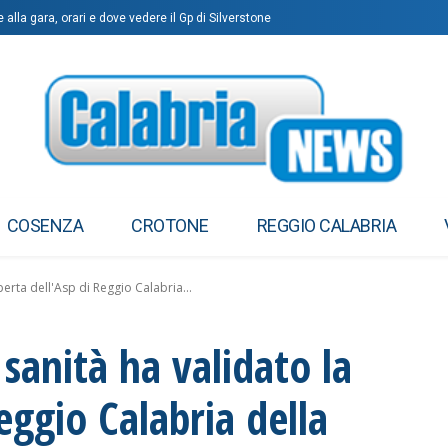
 alla gara, orari e dove vedere il Gp di Silverstone
COSENZA
CROTONE
REGGIO CALABRIA
perta dell'Asp di Reggio Calabria...
 sanità ha validato la
eggio Calabria della