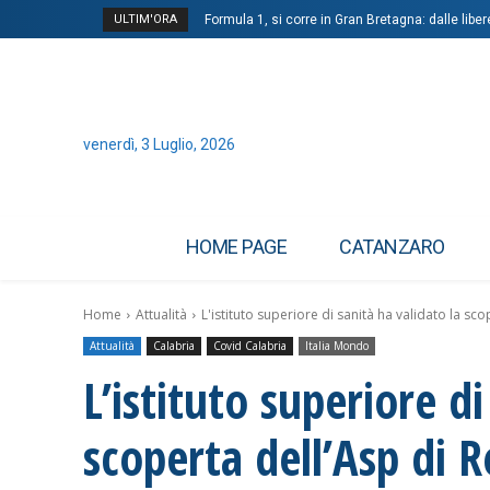
ULTIM'ORA
Formula 1, si corre in Gran Bretagna: dalle libere
venerdì, 3 Luglio, 2026
HOME PAGE
CATANZARO
Home
Attualità
L'istituto superiore di sanità ha validato la sco
Attualità
Calabria
Covid Calabria
Italia Mondo
L’istituto superiore di
scoperta dell’Asp di R