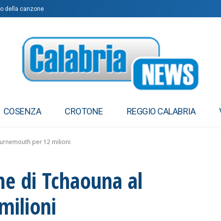
mo della canzone
COSENZA
CROTONE
REGGIO CALABRIA
Bournemouth per 12 milioni
one di Tchaouna al
milioni