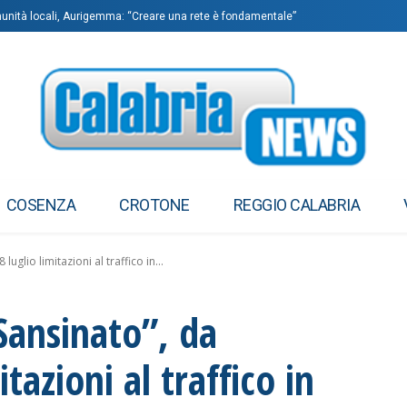
omunità locali, Aurigemma: “Creare una rete è fondamentale”
COSENZA
CROTONE
REGGIO CALABRIA
uglio limitazioni al traffico in...
“Sansinato”, da
tazioni al traffico in