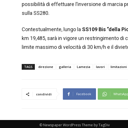
possibilità di effettuare l’inversione di marcia 
sulla SS280.
Contestualmente, lungo la
SS109 Bis “della Pi
km 19,485, sarà in vigore un restringimento di c
limite massimo di velocità di 30 km/h e il divieto
TAGS
direzione
galleria
Lamezia
lavori
limitazioni
Facebook
WhatsAp
condividi
© Newspaper WordPress Theme by TagDiv