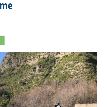
rme
p