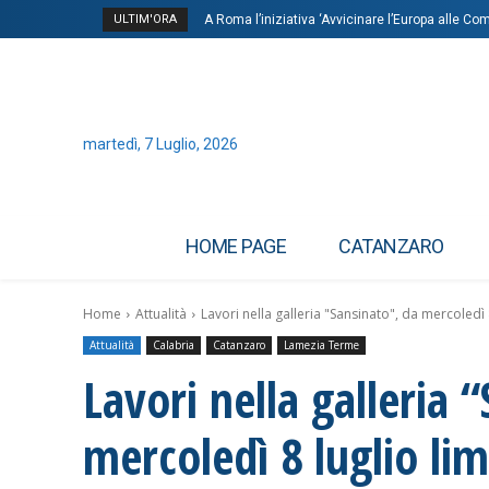
ULTIM'ORA
A Roma l’iniziativa ‘Avvicinare l’Europa alle C
martedì, 7 Luglio, 2026
HOME PAGE
CATANZARO
Home
Attualità
Lavori nella galleria "Sansinato", da mercoledì 8 l
Attualità
Calabria
Catanzaro
Lamezia Terme
Lavori nella galleria 
mercoledì 8 luglio limi