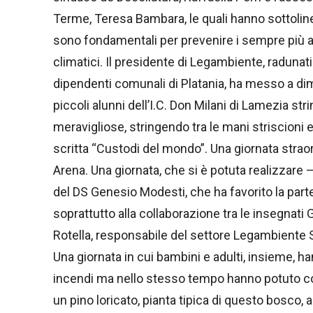
Terme, Teresa Bambara, le quali hanno sottolin
sono fondamentali per prevenire i sempre più at
climatici. Il presidente di Legambiente, radunati 
dipendenti comunali di Platania, ha messo a dim
piccoli alunni dell’I.C. Don Milani di Lamezia str
meravigliose, stringendo tra le mani striscioni e c
scritta “Custodi del mondo”. Una giornata strao
Arena. Una giornata, che si è potuta realizzare 
del DS Genesio Modesti, che ha favorito la part
soprattutto alla collaborazione tra le insegnati G
Rotella, responsabile del settore Legambiente S
Una giornata in cui bambini e adulti, insieme, h
incendi ma nello stesso tempo hanno potuto con
un pino loricato, pianta tipica di questo bosco, a