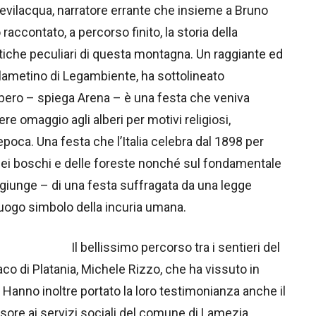
vilacqua, narratore errante che insieme a Bruno
raccontato, a percorso finito, la storia della
tiche peculiari di questa montagna. Un raggiante ed
 lametino di Legambiente, ha sottolineato
albero – spiega Arena – è una festa che veniva
ere omaggio agli alberi per motivi religiosi,
’epoca. Una festa che l’Italia celebra dal 1898 per
a dei boschi e delle foreste nonché sul fondamentale
aggiunge – di una festa suffragata da una legge
luogo simbolo della incuria umana.
Il bellissimo percorso tra i sentieri del
co di Platania, Michele Rizzo, che ha vissuto in
 Hanno inoltre portato la loro testimonianza anche il
ssore ai servizi sociali del comune di Lamezia