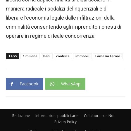
maniera radicale i sodalizi delinquenziali e di
liberare l’economia legale dalle infiltrazioni della
criminalità consentendo agli imprenditori onesti di
operare in regime di leale concorrenza.
TAGS
1 milione
beni
confisca
immobili
LameziaTerme
Facebook
WhatsApp
Redazione
Informazioni pubblicitarie
Collabora con Noi
Privacy Policy