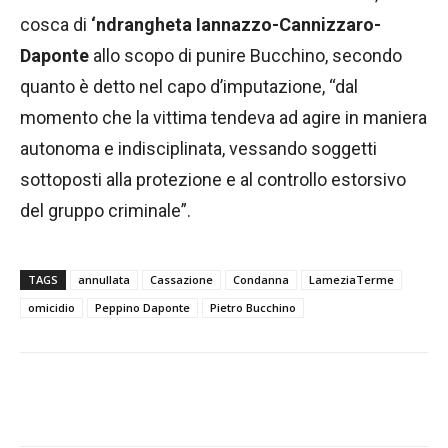
cosca di
‘ndrangheta Iannazzo-Cannizzaro-
Daponte
allo scopo di punire Bucchino, secondo
quanto è detto nel capo d’imputazione, “dal
momento che la vittima tendeva ad agire in maniera
autonoma e indisciplinata, vessando soggetti
sottoposti alla protezione e al controllo estorsivo
del gruppo criminale”.
TAGS
annullata
Cassazione
Condanna
LameziaTerme
omicidio
Peppino Daponte
Pietro Bucchino
Facebook
WhatsApp