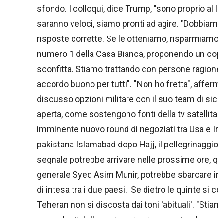
sfondo. I colloqui, dice Trump, "sono proprio al 
saranno veloci, siamo pronti ad agire. "Dobbia
risposte corrette. Se le otteniamo, risparmiamo 
numero 1 della Casa Bianca, proponendo un copi
sconfitta. Stiamo trattando con persone ragionev
accordo buono per tutti". "Non ho fretta", affer
discusso opzioni militare con il suo team di si
aperta, come sostengono fonti della tv satellita
imminente nuovo round di negoziati tra Usa e Ira
pakistana Islamabad dopo Hajj, il pellegrinaggi
segnale potrebbe arrivare nelle prossime ore, q
generale Syed Asim Munir, potrebbe sbarcare in 
di intesa tra i due paesi. Se dietro le quinte si 
Teheran non si discosta dai toni 'abituali'. "St