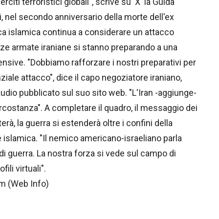
iti terroristici globali", scrive su 'X' la Guida
, nel secondo anniversario della morte dell'ex
ca islamica continua a considerare un attacco
rze armate iraniane si stanno preparando a una
nsive. "Dobbiamo rafforzare i nostri preparativi per
iale attacco", dice il capo negoziatore iraniano,
o pubblicato sul suo sito web. "L'Iran -aggiunge-
ircostanza". A completare il quadro, il messaggio dei
erà, la guerra si estenderà oltre i confini della
e islamica. "Il nemico americano-israeliano parla
i guerra. La nostra forza si vede sul campo di
ili virtuali".
m (Web Info)