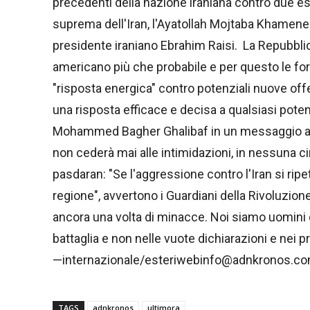
precedenti della nazione iraniana contro due eserc
suprema dell'Iran, l'Ayatollah Mojtaba Khamenei
presidente iraniano Ebrahim Raisi. La Repubbli
americano più che probabile e per questo le fo
"risposta energica" contro potenziali nuove offe
una risposta efficace e decisa a qualsiasi potenz
Mohammed Bagher Ghalibaf in un messaggio audi
non cederà mai alle intimidazioni, in nessuna c
pasdaran: "Se l'aggressione contro l'Iran si ripet
regione", avvertono i Guardiani della Rivoluzion
ancora una volta di minacce. Noi siamo uomini d
battaglia e non nelle vuote dichiarazioni e nei prof
—internazionale/esteriwebinfo@adnkronos.co
TAGS
adnkronos
ultimora