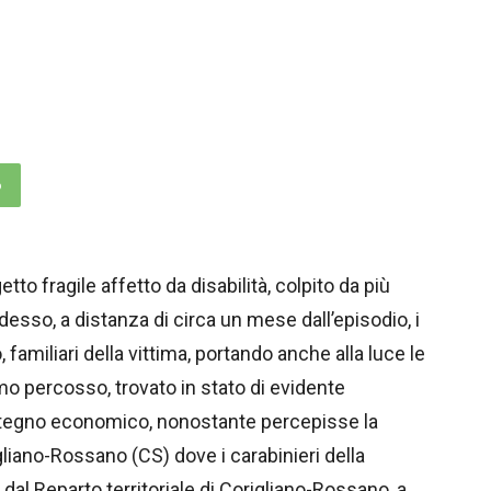
p
to fragile affetto da disabilità, colpito da più
esso, a distanza di circa un mese dall’episodio, i
, familiari della vittima, portando anche alla luce le
mo percosso, trovato in stato di evidente
stegno economico, nonostante percepisse la
igliano-Rossano (CS) dove i carabinieri della
al Reparto territoriale di Corigliano-Rossano, a