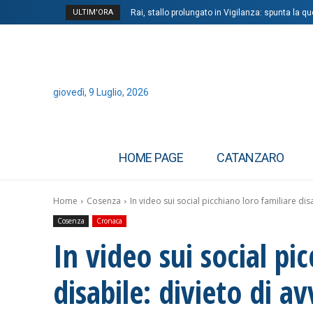
ULTIM'ORA
Rai, stallo prolungato in Vigilanza: spunta la 
giovedì, 9 Luglio, 2026
HOME PAGE
CATANZARO
Home
Cosenza
In video sui social picchiano loro familiare disab
Cosenza
Cronaca
In video sui social pi
disabile: divieto di av