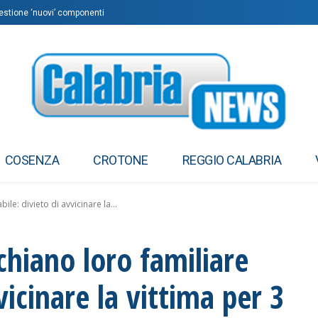
questione ‘nuovi’ componenti
COSENZA
CROTONE
REGGIO CALABRIA
ile: divieto di avvicinare la...
cchiano loro familiare
vicinare la vittima per 3