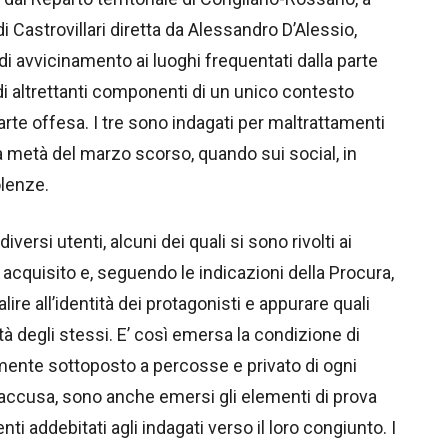
 Castrovillari diretta da Alessandro D’Alessio,
di avvicinamento ai luoghi frequentati dalla parte
 di altrettanti componenti di un unico contesto
parte offesa. I tre sono indagati per maltrattamenti
lla metà del marzo scorso, quando sui social, in
olenze.
ersi utenti, alcuni dei quali si sono rivolti ai
to acquisito e, seguendo le indicazioni della Procura,
lire all’identità dei protagonisti e appurare quali
à degli stessi. E’ così emersa la condizione di
camente sottoposto a percosse e privato di ogni
accusa, sono anche emersi gli elementi di prova
i addebitati agli indagati verso il loro congiunto. I