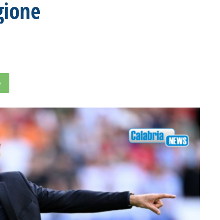
gione
p