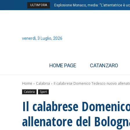
ULTIM'ORA
Esplosione Monaco, media: “L’attentatrice è ucr
venerdì, 3 Luglio, 2026
HOME PAGE
CATANZARO
Home
Calabria
Il calabrese Domenico Tedesco nuovo allenator
Calabria
Sport
Il calabrese Domenic
allenatore del Bologn