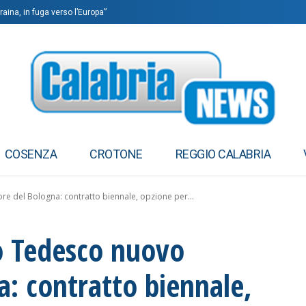
aina, in fuga verso l’Europa”
COSENZA
CROTONE
REGGIO CALABRIA
e del Bologna: contratto biennale, opzione per...
o Tedesco nuovo
a: contratto biennale,