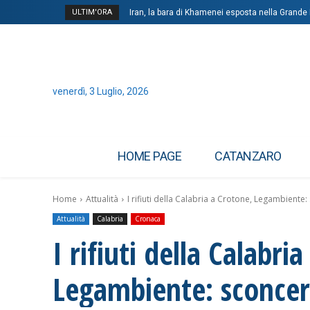
ULTIM'ORA
Iran, la bara di Khamenei esposta nella Grande 
A Ferrara nel multiverso dei Bring Me The Hor
venerdì, 3 Luglio, 2026
HOME PAGE
CATANZARO
Home
Attualità
I rifiuti della Calabria a Crotone, Legambiente
Attualità
Calabria
Cronaca
I rifiuti della Calabri
Legambiente: sconcert