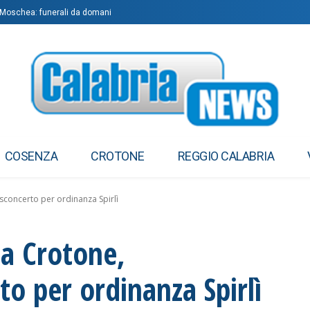
Moschea: funerali da domani
izon
COSENZA
CROTONE
REGGIO CALABRIA
: sconcerto per ordinanza Spirlì
a a Crotone,
o per ordinanza Spirlì