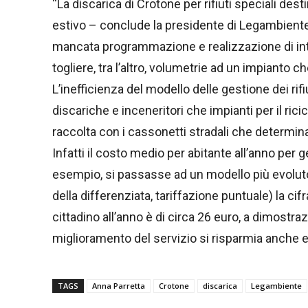
“La discarica di Crotone per rifiuti speciali des
estivo – conclude la presidente di Legambiente 
mancata programmazione e realizzazione di inte
togliere, tra l’altro, volumetrie ad un impianto c
L’inefficienza del modello delle gestione dei rifi
discariche e inceneritori che impianti per il rici
raccolta con i cassonetti stradali che determi
Infatti il costo medio per abitante all’anno per ge
esempio, si passasse ad un modello più evoluto 
della differenziata, tariffazione puntuale) la 
cittadino all’anno è di circa 26 euro, a dimostr
miglioramento del servizio si risparmia anch
TAGS
Anna Parretta
Crotone
discarica
Legambiente