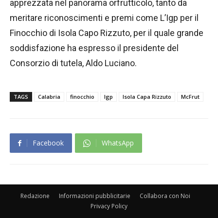
apprezzata nel panorama orfrutticolo, tanto da
meritare riconoscimenti e premi come L’Igp per il
Finocchio di Isola Capo Rizzuto, per il quale grande
soddisfazione ha espresso il presidente del
Consorzio di tutela, Aldo Luciano.
TAGS
Calabria
finocchio
Igp
Isola Capa Rizzuto
McFrut
Facebook
WhatsApp
Redazione
Informazioni pubblicitarie
Collabora con Noi
Privacy Policy