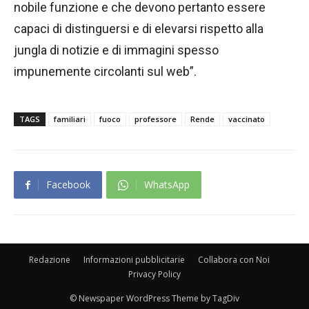
nobile funzione e che devono pertanto essere
capaci di distinguersi e di elevarsi rispetto alla
jungla di notizie e di immagini spesso
impunemente circolanti sul web”.
TAGS
familiari
fuoco
professore
Rende
vaccinato
Facebook
WhatsApp
Redazione
Informazioni pubblicitarie
Collabora con Noi
Privacy Policy
© Newspaper WordPress Theme by TagDiv