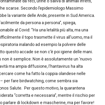
ntaminate da feci, urine o saliva di animali infetti,
niche scarse. Secondo l’epidemiologo Massimo
ebbe la variante delle Ande, presente in Sud America.
facilmente da persona a persona”, spiega,
onabile al Covid: “Ha una letalità più alta, ma una
ifficilmente il topo trasmette il virus all'uomo, ma il
espiratoria inalando ad esempio la polvere delle
Tutto questo accade se non c'è poi igiene delle mani.
s non è semplice. Non è assolutamente un 'nuovo
avità ma ampia diffusione, l'hantavirus ha alta
a cercare come ha fatto la coppia olandese nelle
i – per fare birdwatching, come sembra sia
onos Salute. Per questo motivo, la quarantena
derata “corretta e necessaria”, mentre il rischio per
to parlare di lockdown e mascherine, ma per favore!