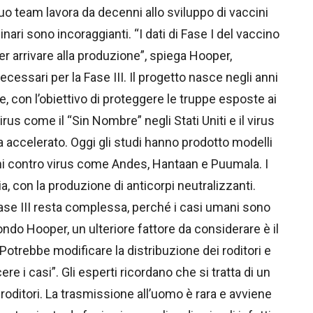
suo team lavora da decenni allo sviluppo di vaccini
inari sono incoraggianti. “I dati di Fase I del vaccino
r arrivare alla produzione”, spiega Hooper,
cessari per la Fase III. Il progetto nasce negli anni
se, con l’obiettivo di proteggere le truppe esposte ai
irus come il “Sin Nombre” negli Stati Uniti e il virus
a accelerato. Oggi gli studi hanno prodotto modelli
cini contro virus come Andes, Hantaan e Puumala. I
a, con la produzione di anticorpi neutralizzanti.
 Fase III resta complessa, perché i casi umani sono
ondo Hooper, un ulteriore fattore da considerare è il
otrebbe modificare la distribuzione dei roditori e
i casi”. Gli esperti ricordano che si tratta di un
i roditori. La trasmissione all’uomo è rara e avviene