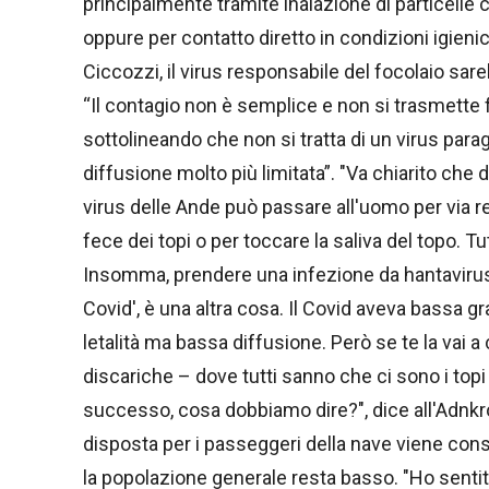
principalmente tramite inalazione di particelle co
oppure per contatto diretto in condizioni igie
Ciccozzi, il virus responsabile del focolaio sar
“Il contagio non è semplice e non si trasmette 
sottolineando che non si tratta di un virus parag
diffusione molto più limitata”. "Va chiarito che d
virus delle Ande può passare all'uomo per via r
fece dei topi o per toccare la saliva del topo. 
Insomma, prendere una infezione da hantaviru
Covid', è una altra cosa. Il Covid aveva bassa gr
letalità ma bassa diffusione. Però se te la vai 
discariche – dove tutti sanno che ci sono i top
successo, cosa dobbiamo dire?", dice all'Adnkr
disposta per i passeggeri della nave viene consi
la popolazione generale resta basso. "Ho senti