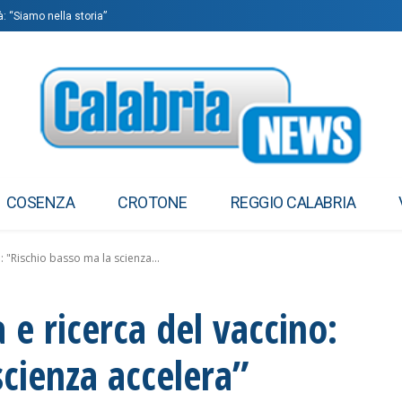
à: “Siamo nella storia”
COSENZA
CROTONE
REGGIO CALABRIA
o: "Rischio basso ma la scienza...
a e ricerca del vaccino:
scienza accelera”