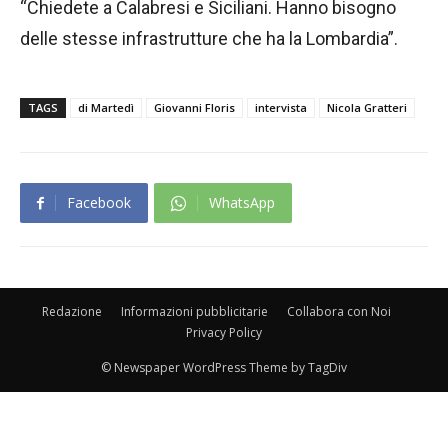
“Chiedete a Calabresi e Siciliani. Hanno bisogno
delle stesse infrastrutture che ha la Lombardia”.
TAGS
di Martedì
Giovanni Floris
intervista
Nicola Gratteri
Facebook
WhatsApp
Redazione
Informazioni pubblicitarie
Collabora con Noi
Privacy Policy
© Newspaper WordPress Theme by TagDiv