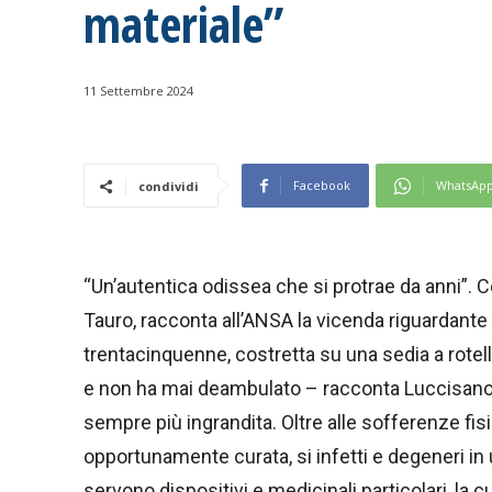
materiale”
11 Settembre 2024
Facebook
WhatsAp
condividi
“Un’autentica odissea che si protrae da anni”. 
Tauro, racconta all’ANSA la vicenda riguardante le
trentacinquenne, costretta su una sedia a rotelle
e non ha mai deambulato – racconta Luccisano 
sempre più ingrandita. Oltre alle sofferenze fisic
opportunamente curata, si infetti e degeneri in 
servono dispositivi e medicinali particolari, la 