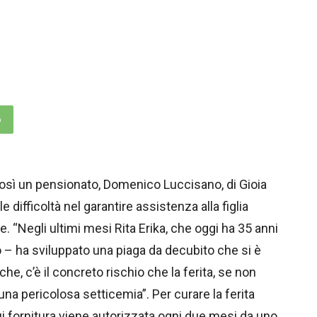
p
Così un pensionato, Domenico Luccisano, di Gioia
 difficoltà nel garantire assistenza alla figlia
. “Negli ultimi mesi Rita Erika, che oggi ha 35 anni
– ha sviluppato una piaga da decubito che si è
he, c’è il concreto rischio che la ferita, se non
una pericolosa setticemia”. Per curare la ferita
cui fornitura viene autorizzata ogni due mesi da uno