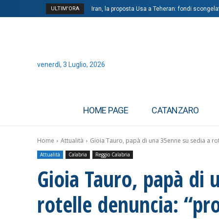
ULTIM'ORA
Iran, la proposta Usa a Teheran: fondi scongelat
venerdì, 3 Luglio, 2026
HOME PAGE
CATANZARO
Home
Attualità
Gioia Tauro, papà di una 35enne su sedia a rot
Attualità
Calabria
Reggio Calabria
Gioia Tauro, papà di 
rotelle denuncia: “pr