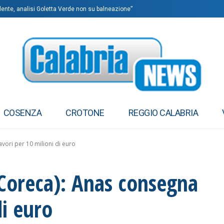
ente, analisi Goletta Verde non su balneazione”
COSENZA
CROTONE
REGGIO CALABRIA
vori per 10 milioni di euro
(Coreca): Anas consegna
di euro