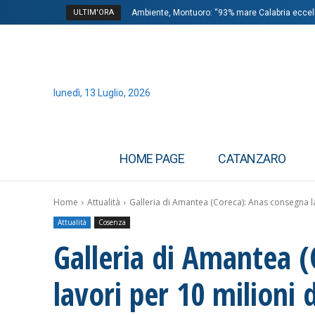
ULTIM'ORA
Ambiente, Montuoro: “93% mare Calabria eccell
lunedì, 13 Luglio, 2026
HOME PAGE
CATANZARO
Home
Attualità
Galleria di Amantea (Coreca): Anas consegna la
Attualità
Cosenza
Galleria di Amantea 
lavori per 10 milioni 