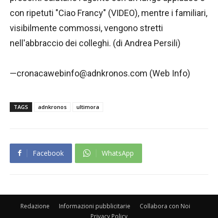
con ripetuti "Ciao Francy" (VIDEO), mentre i familiari,
visibilmente commossi, vengono stretti
nell'abbraccio dei colleghi. (di Andrea Persili)
—cronacawebinfo@adnkronos.com (Web Info)
TAGS
adnkronos
ultimora
Facebook
WhatsApp
Redazione
Informazioni pubblicitarie
Collabora con Noi
Privacy Policy