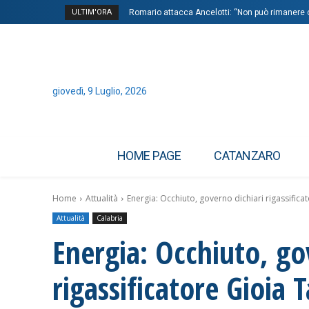
ULTIM'ORA
Romario attacca Ancelotti: “Non può rimanere ct
Orfeo lascia “Repubblica” per “QN”, Abbate v
giovedì, 9 Luglio, 2026
HOME PAGE
CATANZARO
Home
Attualità
Energia: Occhiuto, governo dichiari rigassificat
Attualità
Calabria
Energia: Occhiuto, go
rigassificatore Gioia 