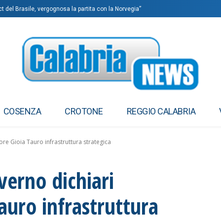
 del Brasile, vergognosa la partita con la Norvegia”
erso “il Giornale”
COSENZA
CROTONE
REGGIO CALABRIA
ore Gioia Tauro infrastruttura strategica
verno dichiari
Tauro infrastruttura