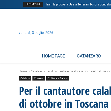
ULTIM'ORA
Iran, la proposta Usa a Teheran: fondi scongelat
venerdì, 3 Luglio, 2026
HOME PAGE
CATANZARO
Home
Calabria
Per il cantautore calabrese sold out del live di
Calabria
Cosenza
Cultura e Società
Per il cantautore cala
di ottobre in Toscana