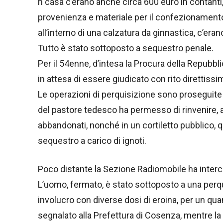
n casa c’erano anche circa 600 euro in contanti,
provenienza e materiale per il confezionamento 
all’interno di una calzatura da ginnastica, c’eran
Tutto è stato sottoposto a sequestro penale.
Per il 54enne, d’intesa la Procura della Repubblica
in attesa di essere giudicato con rito direttissi
Le operazioni di perquisizione sono proseguite n
del pastore tedesco ha permesso di rinvenire, all
abbandonati, nonché in un cortiletto pubblico, 
sequestro a carico di ignoti.
Poco distante la Sezione Radiomobile ha interc
L’uomo, fermato, è stato sottoposto a una perqui
involucro con diverse dosi di eroina, per un qua
segnalato alla Prefettura di Cosenza, mentre la