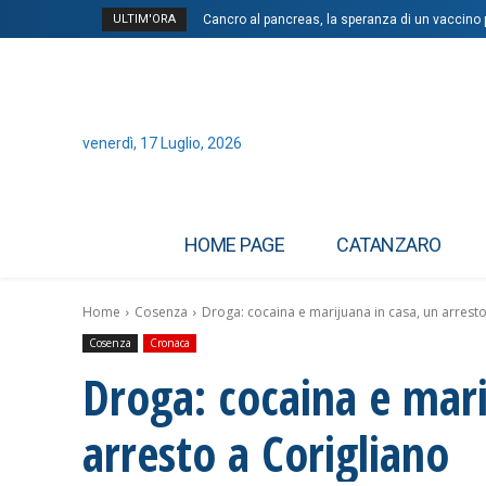
ULTIM'ORA
Cancro al pancreas, la speranza di un vaccino per
venerdì, 17 Luglio, 2026
HOME PAGE
CATANZARO
Home
Cosenza
Droga: cocaina e marijuana in casa, un arresto
Cosenza
Cronaca
Droga: cocaina e mari
arresto a Corigliano