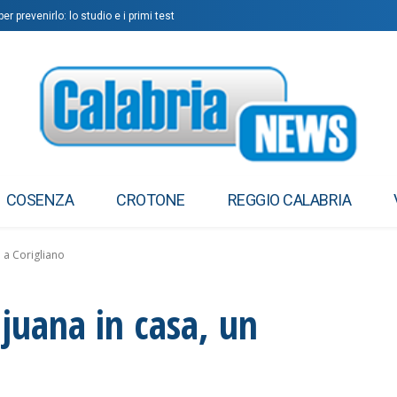
 prevenirlo: lo studio e i primi test
COSENZA
CROTONE
REGGIO CALABRIA
 a Corigliano
juana in casa, un