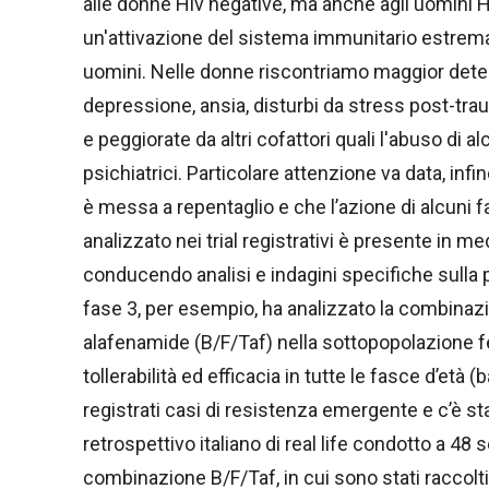
alle donne Hiv negative, ma anche agli uomini H
un'attivazione del sistema immunitario estrema
uomini. Nelle donne riscontriamo maggior deter
depressione, ansia, disturbi da stress post-tra
e peggiorate da altri cofattori quali l'abuso di a
psichiatrici. Particolare attenzione va data, inf
è messa a repentaglio e che l’azione di alcuni
analizzato nei trial registrativi è presente in me
conducendo analisi e indagini specifiche sulla 
fase 3, per esempio, ha analizzato la combinazi
alafenamide (B/F/Taf) nella sottopopolazione f
tollerabilità ed efficacia in tutte le fasce d’e
registrati casi di resistenza emergente e c’è s
retrospettivo italiano di real life condotto a 48 
combinazione B/F/Taf, in cui sono stati raccolti 