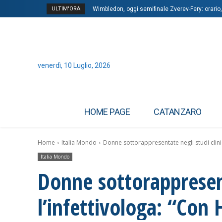
ULTIM'ORA
Wimbledon, oggi semifinale Zverev-Fery: orario
venerdì, 10 Luglio, 2026
HOME PAGE
CATANZARO
Home
Italia Mondo
Donne sottorappresentate negli studi clinici,
Italia Mondo
Donne sottorappresent
l’infettivologa: “Con H