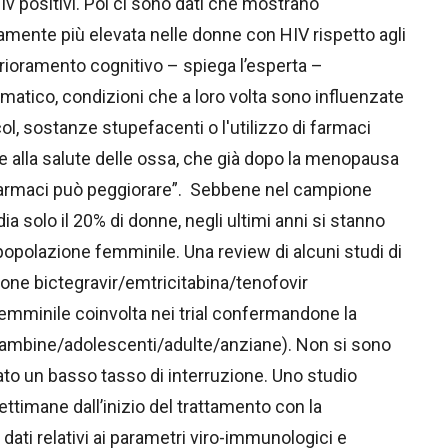
iv positivi. Poi ci sono dati che mostrano
mente più elevata nelle donne con HIV rispetto agli
ioramento cognitivo – spiega l’esperta –
umatico, condizioni che a loro volta sono influenzate
lcol, sostanze stupefacenti o l'utilizzo di farmaci
ine alla salute delle ossa, che già dopo la menopausa
 farmaci può peggiorare”. Sebbene nel campione
dia solo il 20% di donne, negli ultimi anni si stanno
popolazione femminile. Una review di alcuni studi di
one bictegravir/emtricitabina/tenofovir
emminile coinvolta nei trial confermandone la
tà (bambine/adolescenti/adulte/anziane). Non si sono
tato un basso tasso di interruzione. Uno studio
settimane dall’inizio del trattamento con la
dati relativi ai parametri viro-immunologici e