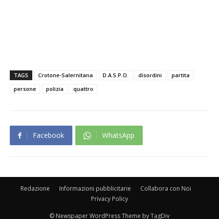
TAGS
Crotone-Salernitana
D.A.S.P.O.
disordini
partita
persone
polizia
quattro
Facebook
WhatsApp
Redazione
Informazioni pubblicitarie
Collabora con Noi
Privacy Policy
© Newspaper WordPress Theme by TagDiv