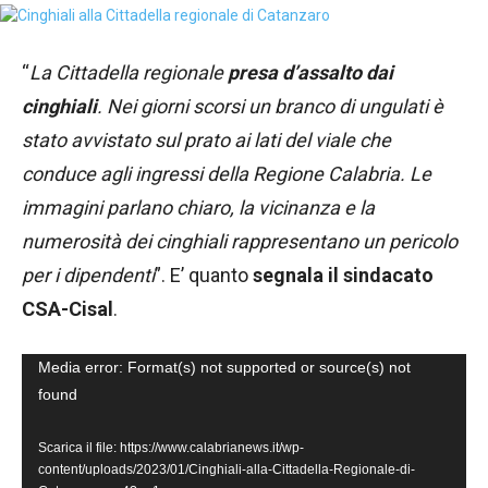
“
La Cittadella regionale
presa d’assalto dai
cinghiali
. Nei giorni scorsi un branco di ungulati è
stato avvistato sul prato ai lati del viale che
conduce agli ingressi della Regione Calabria. Le
immagini parlano chiaro, la vicinanza e la
numerosità dei cinghiali rappresentano un pericolo
per i dipendenti
”. E’ quanto
segnala il sindacato
CSA-Cisal
.
V
Media error: Format(s) not supported or source(s) not
found
i
d
Scarica il file: https://www.calabrianews.it/wp-
e
content/uploads/2023/01/Cinghiali-alla-Cittadella-Regionale-di-