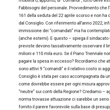
mobilità o, appunto, di “comandi”, tutto deve 
Fabbisogni del personale. Provvedimento che l’e
161 della seduta del 22 aprile scorso e non h
dal Consiglio. Con riferimento all’anno 2022, infa
immissione dei “comandati” ma ha contemplato le
(anche esterni). E questo – spiega il sindacato
previste devono tassativamente osservare il lim
milioni e 110 mila euro. Se il Piano Triennale n
pagare la spesa in eccesso? Ricordiamo che attu
sono attivi 9 “comandi” e il relativo costo si ag
Consiglio è stata per caso accompagnata da una r
come dovrebbe essere per ogni misura approvat
“neutre” sui conti della Regione? Crediamo – a
norma trovasse attuazione ci sarebbe un serio p
fornito il parere favorevole sulla base di presupp