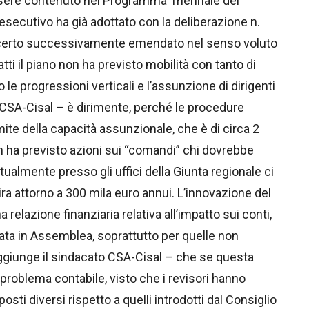
essere contenuto nel Programma Triennale dei
secutivo ha già adottato con la deliberazione n.
a certo successivamente emendato nel senso voluto
tti il piano non ha previsto mobilità con tanto di
 progressioni verticali e l’assunzione di dirigenti
 CSA-Cisal – è dirimente, perché le procedure
ite della capacità assunzionale, che è di circa 2
on ha previsto azioni sui “comandi” chi dovrebbe
almente presso gli uffici della Giunta regionale ci
gira attorno a 300 mila euro annui. L’innovazione del
elazione finanziaria relativa all’impatto sui conti,
a in Assemblea, soprattutto per quelle non
ggiunge il sindacato CSA-Cisal – che se questa
roblema contabile, visto che i revisori hanno
osti diversi rispetto a quelli introdotti dal Consiglio