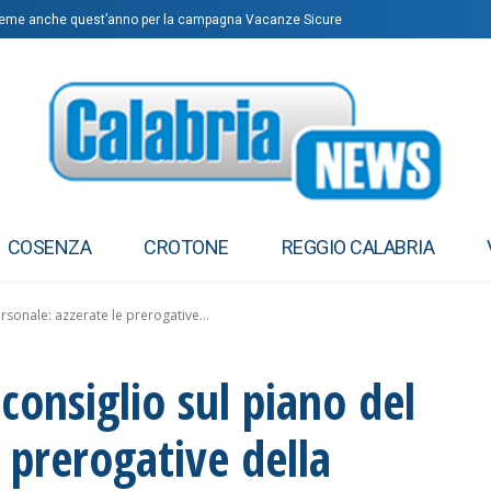
me anche quest’anno per la campagna Vacanze Sicure
rump Dance’ ai Mondiali
COSENZA
CROTONE
REGGIO CALABRIA
ersonale: azzerate le prerogative...
 consiglio sul piano del
 prerogative della