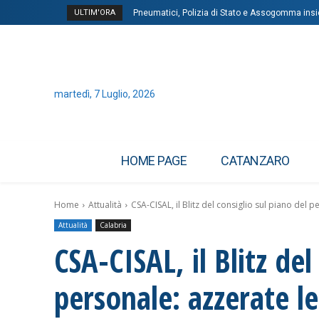
ULTIM'ORA
Pneumatici, Polizia di Stato e Assogomma insie
Stati Uniti-Belgio 1-4, Lukaku esulta con la ‘T
martedì, 7 Luglio, 2026
HOME PAGE
CATANZARO
Home
Attualità
CSA-CISAL, il Blitz del consiglio sul piano del p
Attualità
Calabria
CSA-CISAL, il Blitz del
personale: azzerate le