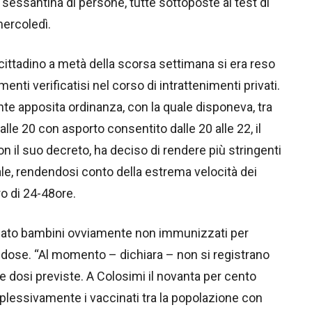
a sessantina di persone, tutte sottoposte al test di
 mercoledì.
 cittadino a metà della scorsa settimana si era reso
nti verificatisi nel corso di intrattenimenti privati.
te apposita ordinanza, con la quale disponeva, tra
no alle 20 con asporto consentito dalle 20 alle 22, il
on il suo decreto, ha deciso di rendere più stringenti
le, rendendosi conto della estrema velocità dei
o di 24-48ore.
taccato bambini ovviamente non immunizzati per
la dose. “Al momento – dichiara – non si registrano
ue dosi previste. A Colosimi il novanta per cento
lessivamente i vaccinati tra la popolazione con