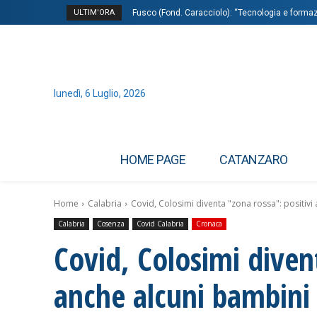
ULTIM'ORA
Fusco (Fond. Caracciolo): “Tecnologia e formazio
Cavo (Confcommercio): “Rigenerare centri stor
lunedì, 6 Luglio, 2026
HOME PAGE
CATANZARO
Home
Calabria
Covid, Colosimi diventa "zona rossa": positivi
Calabria
Cosenza
Covid Calabria
Cronaca
Covid, Colosimi divent
anche alcuni bambini