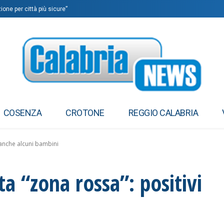
ne per città più sicure”
ici per rilanciare vivibilità”
COSENZA
CROTONE
REGGIO CALABRIA
 anche alcuni bambini
a “zona rossa”: positivi