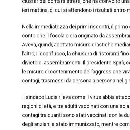
cluster dei contatti stretti, che ha coinvolto un
ieri mattina, di cui si attendono i risultati entro
Nella immediatezza dei primi riscontri, il primo
conto che il focolaio era originato da assembrame
Aveva, quindi, adottato misure drastiche median
l’altro, il coprifuoco, la chiusura di ristoranti fi
divieto di assembramenti. Il presidente Spirlì, c
le misure di contenimento dell’aggressione vira
contagi, trasmessi da persona a persona nel gir
Il sindaco Lucia rileva come il virus abbia at
ragioni di età, e tre adulti vaccinati con una so
contagi tra quanti sono stati vaccinati con le d
degli anziani è stato immunizzato, mentre comp