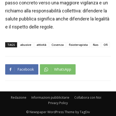
passo concreto verso una maggiore vigilanza e un
richiamo alla responsabilità collettiva: difendere la
salute pubblica significa anche difendere la legalità
e il rispetto delle regole.
TAGS
abusive
attività
Cosenza
fisioterapista
Nas
Ofi
Facebook
WhatsApp
Redazione
Informazioni pubblicitarie
Collabora con Noi
Privacy Policy
© Newspaper WordPress Theme by TagDiv