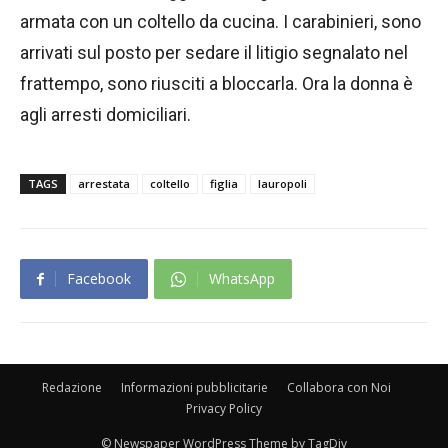
armata con un coltello da cucina. I carabinieri, sono
arrivati ​​sul posto per sedare il litigio segnalato nel
frattempo, sono riusciti a bloccarla. Ora la donna è
agli arresti domiciliari.
TAGS
arrestata
coltello
figlia
lauropoli
Facebook
WhatsApp
Redazione
Informazioni pubblicitarie
Collabora con Noi
Privacy Policy
© Newspaper WordPress Theme by TagDiv