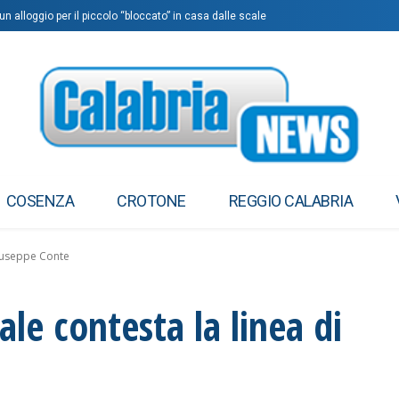
un alloggio per il piccolo “bloccato” in casa dalle scale
COSENZA
CROTONE
REGGIO CALABRIA
Giuseppe Conte
ale contesta la linea di