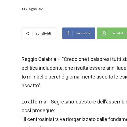
14 Giugno 2021
Facebook
WhatsAp
condividi
Reggio Calabria – “Credo che i calabresi tutti s
politica includente, che risulta essere anni luce
Io mi ribello perché giornalmente ascolto le esig
riscatto”.
Lo afferma il Segretario-questore dell’assemblea
così prosegue:
“Il centrosinistra va riorganizzato dalle fondam