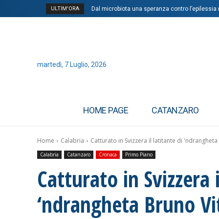
ULTIM'ORA
Dal microbiota una speranza contro l’epilessia r
martedì, 7 Luglio, 2026
HOME PAGE
CATANZARO
Home
Calabria
Catturato in Svizzera il latitante di 'ndrangheta 
Calabria
Catanzaro
Cronaca
Primo Piano
Catturato in Svizzera i
‘ndrangheta Bruno Vita