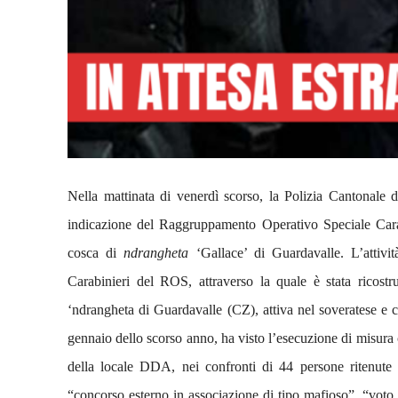
Nella mattinata di venerdì scorso, la Polizia Cantonale d
indicazione del Raggruppamento Operativo Speciale Carabin
cosca di
ndrangheta
‘Gallace’ di Guardavalle.
L’attivi
Carabinieri del ROS, attraverso la quale è stata ricostruit
‘ndrangheta di Guardavalle (CZ), attiva nel soveratese e 
gennaio dello scorso anno, ha visto l’esecuzione di misura 
della locale DDA, nei confronti di 44 persone ritenute r
“concorso esterno in associazione di tipo mafioso”, “voto