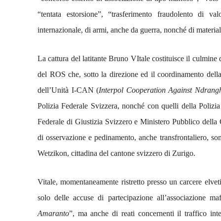
“tentata estorsione”, “trasferimento fraudolento di va
internazionale, di armi, anche da guerra, nonché di materia
La cattura del latitante Bruno VItale costituisce il culmine d
del ROS che, sotto la direzione ed il coordinamento della
dell’Unità I-CAN (
Interpol Cooperation Against Ndrang
Polizia Federale Svizzera, nonché con quelli della Polizia 
Federale di Giustizia Svizzero e Ministero Pubblico della 
di osservazione e pedinamento, anche transfrontaliero, sono 
Wetzikon, cittadina del cantone svizzero di Zurigo.
Vitale, momentaneamente ristretto presso un carcere elvetic
solo delle accuse di partecipazione all’associazione ma
Amaranto
”, ma anche di reati concernenti il traffico int