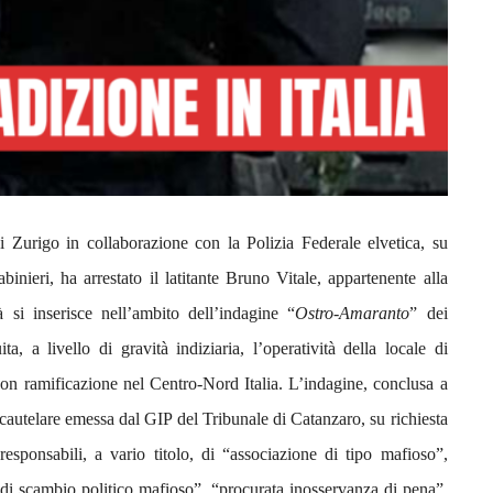
i Zurigo in collaborazione con la Polizia Federale elvetica, su
ieri, ha arrestato il latitante Bruno Vitale, appartenente alla
tà si inserisce nell’ambito dell’indagine “
Ostro-Amaranto
” dei
a, a livello di gravità indiziaria, l’operatività della locale di
con ramificazione nel Centro-Nord Italia. L’indagine, conclusa a
cautelare emessa dal GIP del Tribunale di Catanzaro, su richiesta
esponsabili, a vario titolo, di “associazione di tipo mafioso”,
 di scambio politico mafioso”, “procurata inosservanza di pena”,