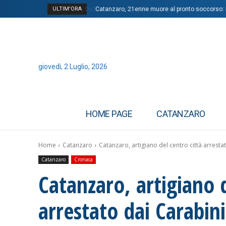
ULTIM'ORA
Dichiarata ammissibile la richiesta di referendum 
Catanzaro, 21enne muore al pronto soccorso: Pr
giovedì, 2 Luglio, 2026
HOME PAGE
CATANZARO
Home
Catanzaro
Catanzaro, artigiano del centro città arrestat
Catanzaro
Cronaca
Catanzaro, artigiano d
arrestato dai Carabini