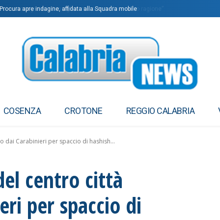
sui sottosegretari, Consiglieri minoranza “avevamo ragione”
ocura apre indagine, affidata alla Squadra mobile
COSENZA
CROTONE
REGGIO CALABRIA
o dai Carabinieri per spaccio di hashish...
el centro città
eri per spaccio di