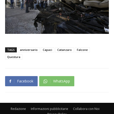
TAGS
anniversario
Capaci
Catanzaro
Falcone
Questura
Facebook
WhatsApp
Redazione
Informazioni pubblicitarie
Collabora con Noi