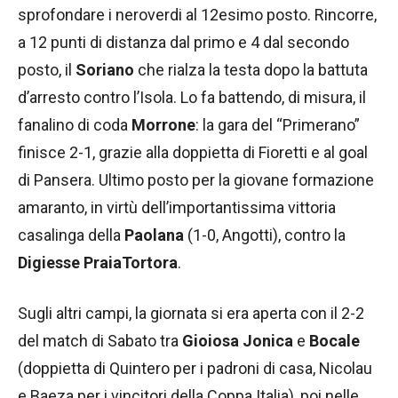
sprofondare i neroverdi al 12esimo posto. Rincorre,
a 12 punti di distanza dal primo e 4 dal secondo
posto, il
Soriano
che rialza la testa dopo la battuta
d’arresto contro l’Isola. Lo fa battendo, di misura, il
fanalino di coda
Morrone
: la gara del “Primerano”
finisce 2-1, grazie alla doppietta di Fioretti e al goal
di Pansera. Ultimo posto per la giovane formazione
amaranto, in virtù dell’importantissima vittoria
casalinga della
Paolana
(1-0, Angotti), contro la
Digiesse PraiaTortora
.
Sugli altri campi, la giornata si era aperta con il 2-2
del match di Sabato tra
Gioiosa Jonica
e
Bocale
(doppietta di Quintero per i padroni di casa, Nicolau
e Baeza per i vincitori della Coppa Italia), poi nelle